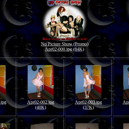
No Picture Show (Promo)
Apr02-000.jpg (84K)
.jpg
Apr02-002.jpg
Apr02-003.jpg
Apr
(40K)
(37K)