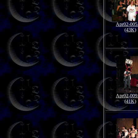
Apr02-005
(43K)
Apr02-009
(41K)