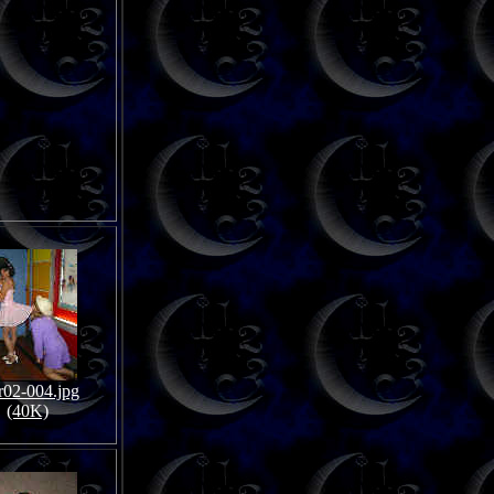
02-004.jpg
(40K)