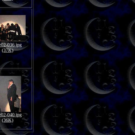
02-036.jpg
(37K)
02-040.jpg
(36K)