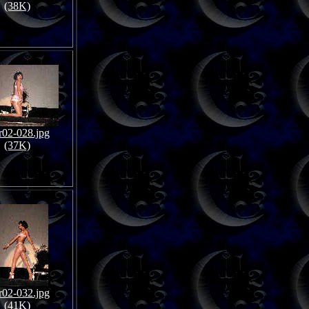
(38K)
02-028.jpg
(37K)
02-032.jpg
(41K)