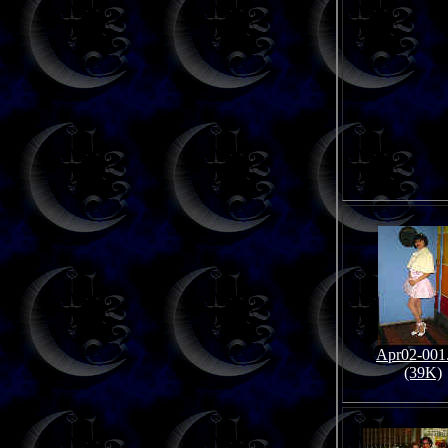
Apr02-001
(39K)