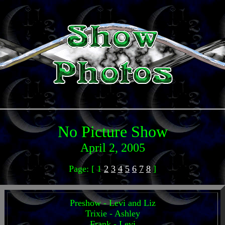
No Picture Show
April 2, 2005
Page: [ 1
2
3
4
5
6
7
8
]
Preshow - Levi and Liz
Trixie - Ashley
Frank - Levi