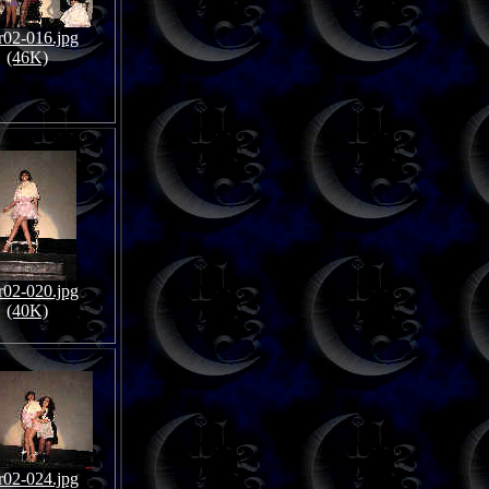
02-016.jpg
(46K)
02-020.jpg
(40K)
02-024.jpg