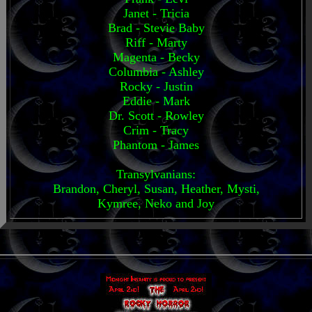
Janet - Tricia
Brad - Stevie Baby
Riff - Marty
Magenta - Becky
Columbia - Ashley
Rocky - Justin
Eddie - Mark
Dr. Scott - Rowley
Crim - Tracy
Phantom - James
Transylvanians:
Brandon, Cheryl, Susan, Heather, Mysti,
Kymree, Neko and Joy