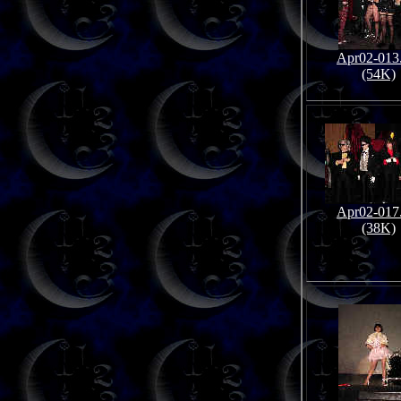
Apr02-013
(54K)
Apr02-017
(38K)