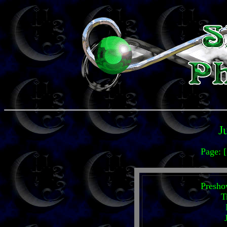
J
Page: 
Presho
T