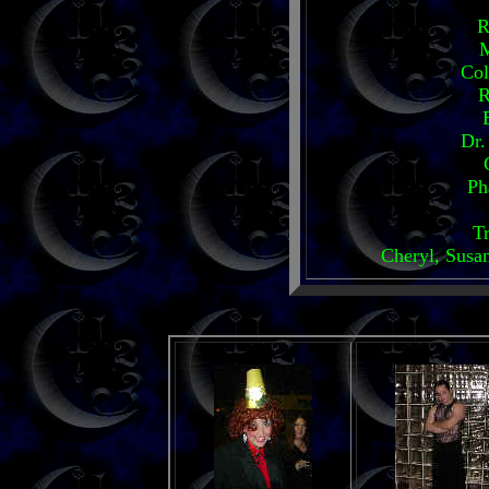
R
M
Col
R
Dr.
Ph
T
Cheryl, Susan