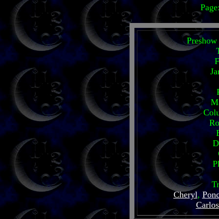
Page
Preshow
F
Ja
M
Col
Ro
D
P
T
Cheryl
,
Pon
Carlos