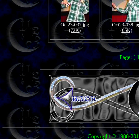
Oct23-037.jpg
Oct23-038.jp
(72K)
(65K)
Page: [ 
Copyright © 1988-2010