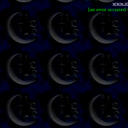
www.mi
[an error occurred 