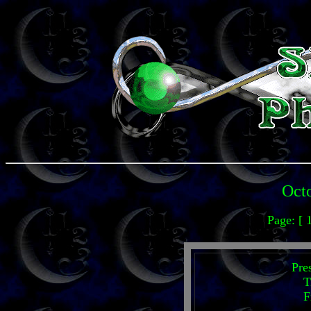
Octo
Page: [ 
Pre
T
F