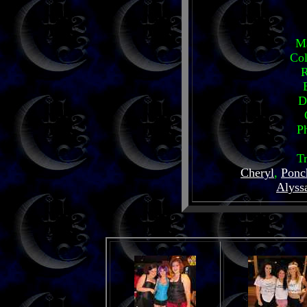
M
Co
R
D
P
T
Cheryl
,
Ponc
Alyss