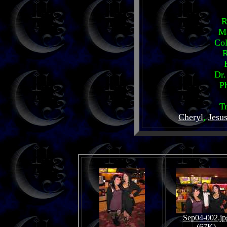
R
M
Co
R
Dr.
P
T
Cheryl
,
Jesu
Sep04-002.jp
(67K)