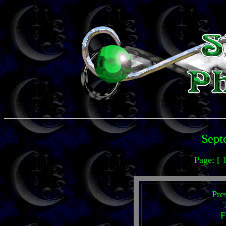
Sept
Page: [ 
Pre
F