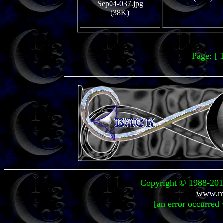
Sep04-037.jpg
(38K)
Page: [ 
Copyright © 1988-2010
www.mi
[an error occurred 