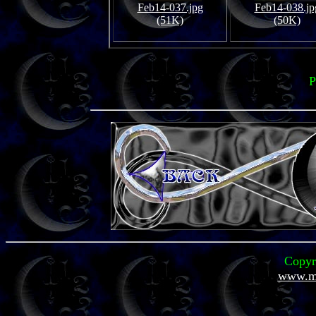
Feb14-037.jpg
Feb14-038.jp
(51K)
(50K)
P
Copyr
www.mi