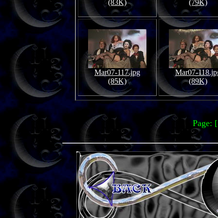
(83K)
(79K)
Mar07-117.jpg
Mar07-118.jp
(85K)
(89K)
Page: 