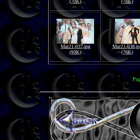
(70K)
(78K)
Mar21-037.jpg
Mar21-038.jp
(93K)
(76K)
Pag