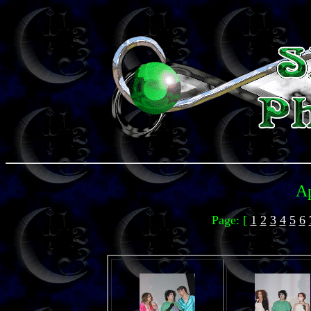
Ap
Page: [
1
2
3
4
5
6