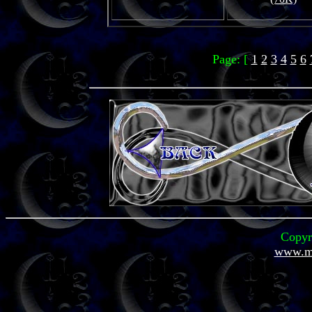
Page: [
1
2
3
4
5
6
Copyr
www.mi