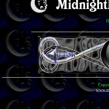
D
Copyr
www.mi