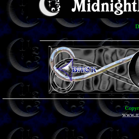
D
Copyr
www.mi