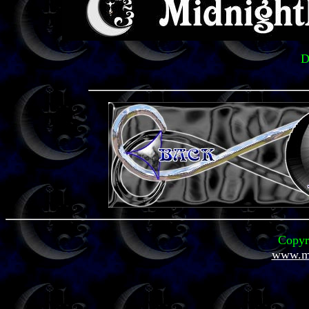
D
Copyr
www.mi