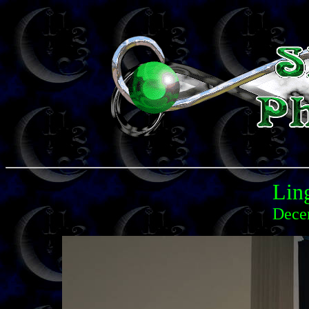
Lin
Dece