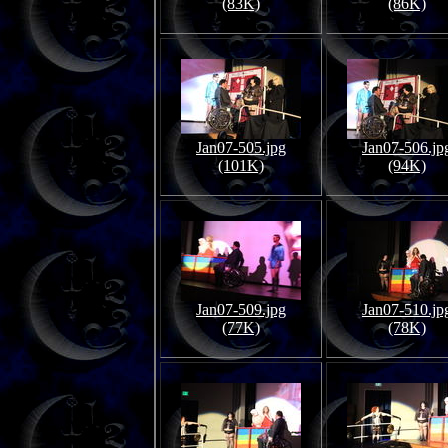
(83K)
(86K)
Jan07-505.jpg
Jan07-506.jp
(101K)
(94K)
Jan07-509.jpg
Jan07-510.jp
(77K)
(78K)