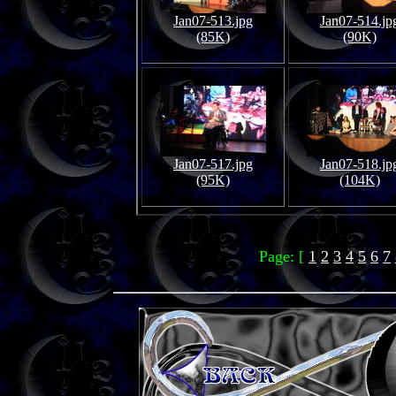
Jan07-513.jpg
Jan07-514.jp
(85K)
(90K)
Jan07-517.jpg
Jan07-518.jp
(95K)
(104K)
Page: [
1
2
3
4
5
6
7