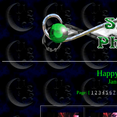
Happy
Jan
Page: [
1
2
3
4
5
6
7