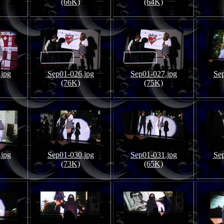
(66K)
(64K)
.jpg
Sep01-026.jpg
Sep01-027.jpg
Sep
(76K)
(75K)
.jpg
Sep01-030.jpg
Sep01-031.jpg
Sep
(73K)
(65K)