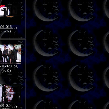
01-016.jpg
(57K)
01-020.jpg
(92K)
01-024.jpg