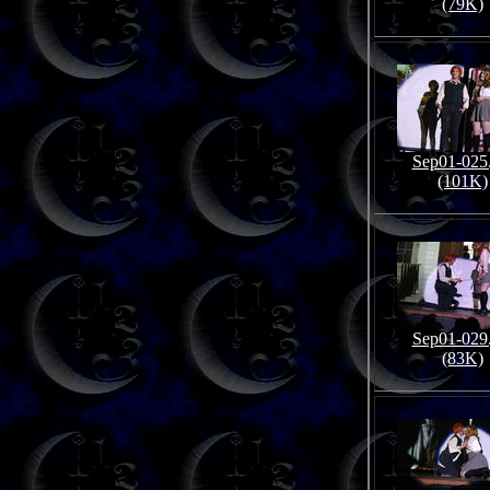
(79K)
Sep01-025
(101K)
Sep01-029
(83K)