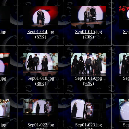
.jpg
Sep01-014.jpg
Sep01-015.jpg
Sep
(57K)
(70K)
.jpg
Sep01-018.jpg
Sep01-019.jpg
Sep
(88K)
(92K)
.jpg
Sep01-022.jpg
Sep01-023.jpg
Sep