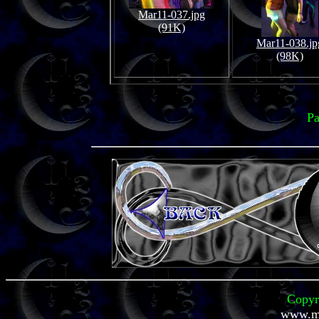
Mar11-037.jpg
(91K)
Mar11-038.jp
(98K)
Pa
Copyr
www.mi